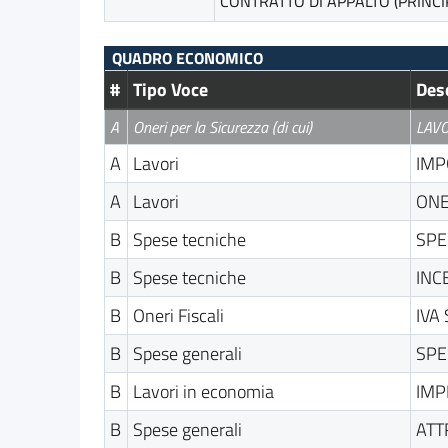
CONTRATTO DI APPALTO (PRINCI
QUADRO ECONOMICO
#
Tipo Voce
Des
A
Oneri per la Sicurezza (di cui)
LAVO
A
Lavori
IMP
A
Lavori
ONE
B
Spese tecniche
SPE
B
Spese tecniche
INC
B
Oneri Fiscali
IVA 
B
Spese generali
SPE
B
Lavori in economia
IMP
B
Spese generali
ATT