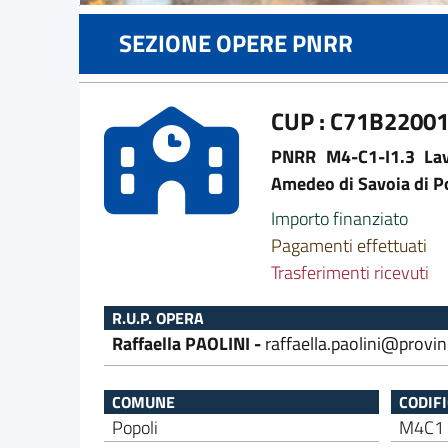
SEZIONE OPERE PNRR
CUP : C71B2200
PNRR M4-C1-I1.3 Lavo
Amedeo di Savoia di P
Importo finanziato
Pagamenti effettuati
Trasferimenti ricevuti
R.U.P. OPERA
Raffaella PAOLINI -
raffaella.paolini@provin
COMUNE
CODIF
Popoli
M4C1 -