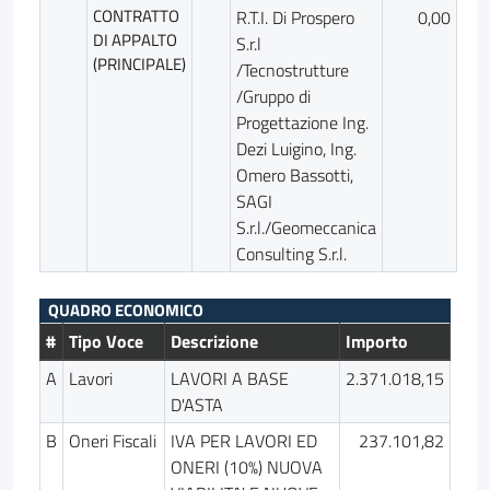
CONTRATTO
R.T.I. Di Prospero
0,00
DI APPALTO
S.r.l
(PRINCIPALE)
/Tecnostrutture
/Gruppo di
Progettazione Ing.
Dezi Luigino, Ing.
Omero Bassotti,
SAGI
S.r.l./Geomeccanica
Consulting S.r.l.
QUADRO ECONOMICO
#
Tipo Voce
Descrizione
Importo
A
Lavori
LAVORI A BASE
2.371.018,15
D'ASTA
B
Oneri Fiscali
IVA PER LAVORI ED
237.101,82
ONERI (10%) NUOVA