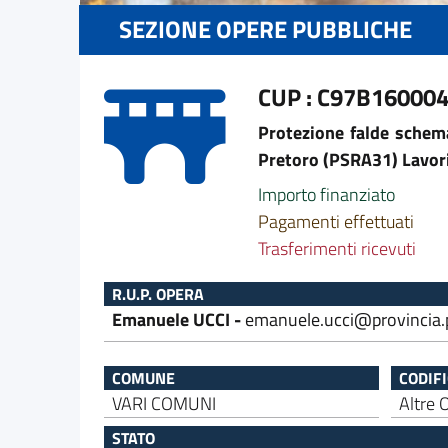
SEZIONE OPERE PUBBLICHE
CUP : C97B16000
Protezione falde schema
Pretoro (PSRA31) Lavor
Importo finanziato
Pagamenti effettuati
Trasferimenti ricevuti
R.U.P. OPERA
Emanuele UCCI -
emanuele.ucci@provincia.p
COMUNE
CODIF
VARI COMUNI
Altre 
STATO