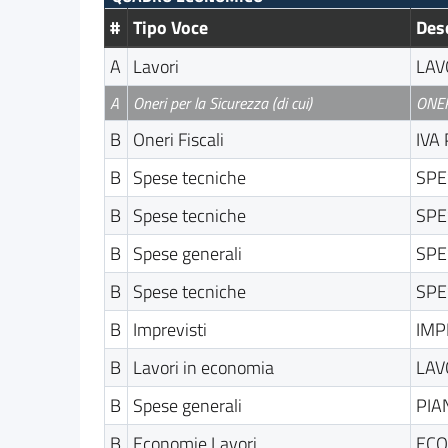
#
Tipo Voce
Des
A
Lavori
LAV
A
Oneri per la Sicurezza (di cui)
ONER
B
Oneri Fiscali
IVA
B
Spese tecniche
SPE
B
Spese tecniche
SPE
B
Spese generali
SPE
B
Spese tecniche
SPE
B
Imprevisti
IMP
B
Lavori in economia
LAV
B
Spese generali
PIA
B
Economie Lavori
ECO