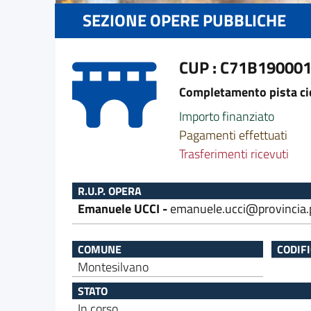
SEZIONE OPERE PUBBLICHE
CUP : C71B19000
Completamento pista cicla
Importo finanziato
Pagamenti effettuati
Trasferimenti ricevuti
R.U.P. OPERA
Emanuele UCCI -
emanuele.ucci@provincia.p
COMUNE
CODIF
Montesilvano
STATO
In corso