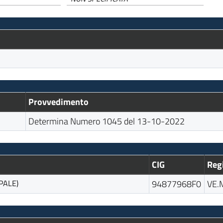
Provvedimento
Determina Numero 1045 del 13-10-2022
CIG
Reg
PALE)
94877968F0
VE.