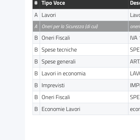
#
Tipo Voce
Des
A
Lavori
Lavo
A
Oneri per la Sicurezza (di cui)
oneri
B
Oneri Fiscali
IVA
B
Spese tecniche
SPE
B
Spese generali
ART
B
Lavori in economia
LAV
B
Imprevisti
IMP
B
Oneri Fiscali
SPE
B
Economie Lavori
eco