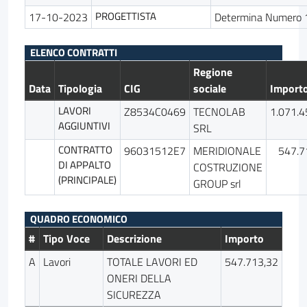
PROGETTISTA
17-10-2023
Determina Numero 
ELENCO CONTRATTI
Regione
Data
Tipologia
CIG
sociale
Import
LAVORI
Z8534C0469
TECNOLAB
1.071.4
AGGIUNTIVI
SRL
CONTRATTO
96031512E7
MERIDIONALE
547.7
DI APPALTO
COSTRUZIONE
(PRINCIPALE)
GROUP srl
QUADRO ECONOMICO
#
Tipo Voce
Descrizione
Importo
A
Lavori
TOTALE LAVORI ED
547.713,32
ONERI DELLA
SICUREZZA