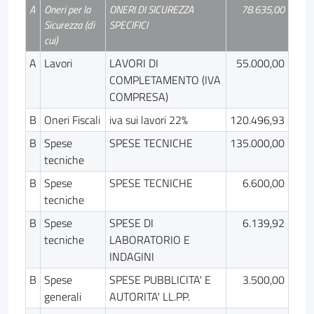
A
Oneri per la
ONERI DI SICUREZZA
78.635,00
Sicurezza (di
SPECIFICI
cui)
A
Lavori
LAVORI DI
55.000,00
COMPLETAMENTO (IVA
COMPRESA)
B
Oneri Fiscali
iva sui lavori 22%
120.496,93
B
Spese
SPESE TECNICHE
135.000,00
tecniche
B
Spese
SPESE TECNICHE
6.600,00
tecniche
B
Spese
SPESE DI
6.139,92
tecniche
LABORATORIO E
INDAGINI
B
Spese
SPESE PUBBLICITA' E
3.500,00
generali
AUTORITA' LL.PP.