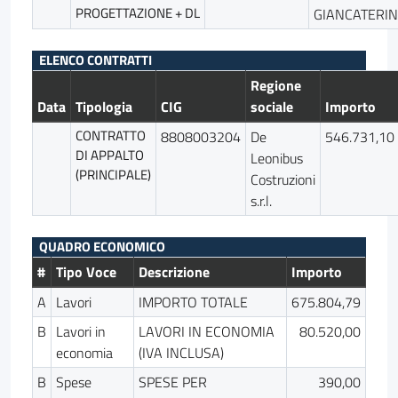
PROGETTAZIONE + DL
GIANCATERI
ELENCO CONTRATTI
Regione
Data
Tipologia
CIG
sociale
Importo
CONTRATTO
8808003204
De
546.731,10
DI APPALTO
Leonibus
(PRINCIPALE)
Costruzioni
s.r.l.
QUADRO ECONOMICO
#
Tipo Voce
Descrizione
Importo
A
Lavori
IMPORTO TOTALE
675.804,79
B
Lavori in
LAVORI IN ECONOMIA
80.520,00
economia
(IVA INCLUSA)
B
Spese
SPESE PER
390,00