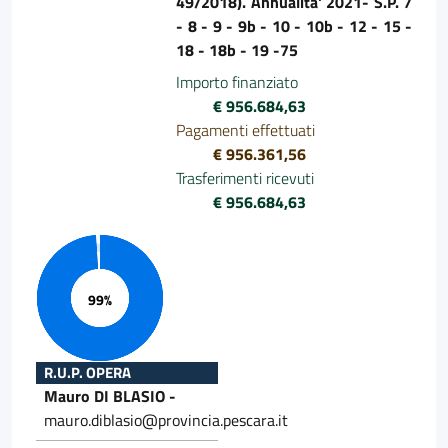
49/2018). Annualita' 2021- S.P. 7
- 8 - 9 - 9b - 10 - 10b - 12 - 15 -
18 - 18b - 19 -75
Importo finanziato
€ 956.684,63
Pagamenti effettuati
€ 956.361,56
Trasferimenti ricevuti
€ 956.684,63
Progresso 99%
R.U.P. OPERA
Mauro DI BLASIO -
mauro.diblasio@provincia.pescara.it