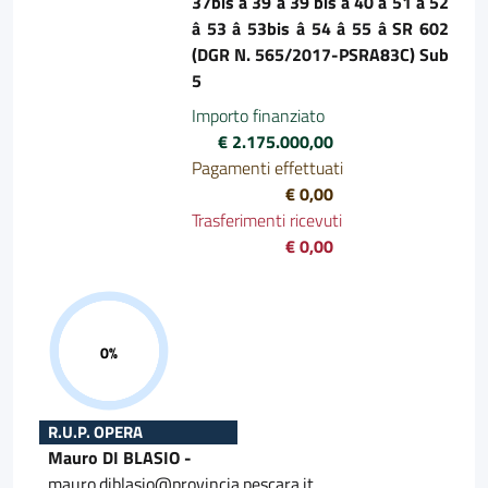
37bis â 39 â 39 bis â 40 â 51 â 52
â 53 â 53bis â 54 â 55 â SR 602
(DGR N. 565/2017-PSRA83C) Sub
5
Importo finanziato
€ 2.175.000,00
Pagamenti effettuati
€ 0,00
Trasferimenti ricevuti
€ 0,00
Progresso 0%
R.U.P. OPERA
Mauro DI BLASIO -
mauro.diblasio@provincia.pescara.it