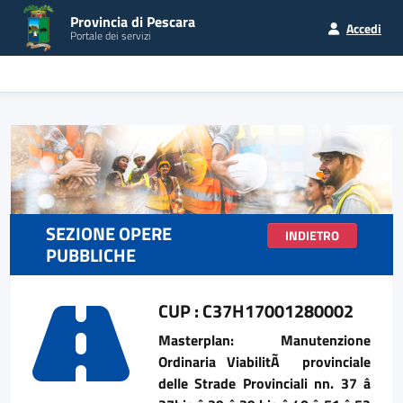
Provincia di Pescara
Accedi
Portale dei servizi
SEZIONE OPERE
INDIETRO
PUBBLICHE
CUP : C37H17001280002
Masterplan: Manutenzione
Ordinaria ViabilitÃ provinciale
delle Strade Provinciali nn. 37 â